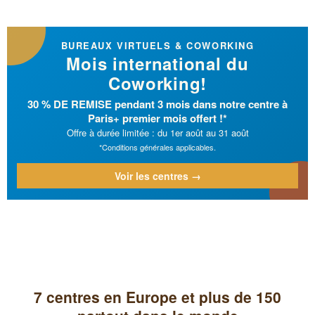
BUREAUX VIRTUELS & COWORKING
Mois international du
Coworking!
30 % DE REMISE pendant 3 mois dans notre centre à
Paris+ premier mois offert !*
Offre à durée limitée : du 1er août au 31 août
*Conditions générales applicables.
Voir les centres →
7 centres en Europe et plus de 150