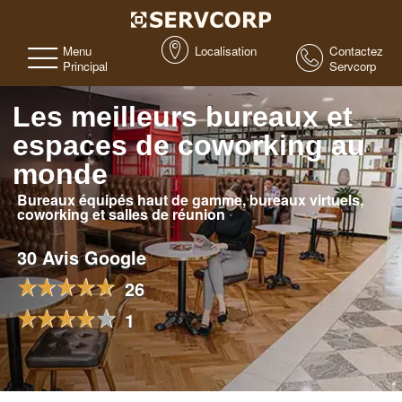
Menu
Localisation
Contactez
Principal
Servcorp
Les meilleurs bureaux et
espaces de coworking au
monde
Bureaux équipés haut de gamme, bureaux virtuels,
coworking et salles de réunion
30 Avis Google
26
1