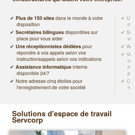
Plus de 150 sites
dans le monde à votre
Un 
disposition
mat
Secrétaires bilingues
disponibles sur
Sal
place pour vous aider
vid
Une réceptionnistes dédiées
pour
Wifi
répondre à vos appels selon vos
Votr
instructionsappels selon vos indications
con
Assistance informatique
interne
inf
disponible 24/7
pro
Notre adresse cinq étoiles pour
Con
l'enregistrement de votre société
n’i
Solutions d'espace de travail
Servcorp