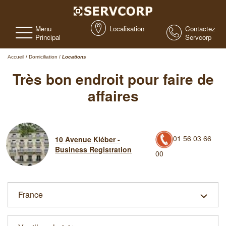
Menu
Localisation
Contactez
Principal
Servcorp
Accueil
/
Domiciliation
/
Locations
Très bon endroit pour faire de
affaires
01 56 03 66
10 Avenue Kléber -
Business Registration
00